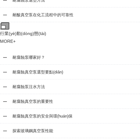
耐腐蝕泵選型方法
耐酸真空泵在化工流程中的可靠性
行業(yè)動(dòng)態(tài)
MORE+
耐腐蝕泵哪家好？
耐腐蝕真空泵選型要點(diǎn)
耐腐蝕泵注水方法
耐腐蝕真空泵的重要性
耐腐蝕真空泵的安全與環(huán)保
探索玻璃鋼真空泵性能