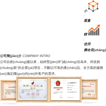
小
重量
輕
使用
壽命長(zhǎng)
公司簡(jiǎn)介
COMPANY INTRO
公司自創(chuàng)建以來，始終堅(jiān)持“誠(chéng)信為本、科技創
(chuàng)新”的企業(yè)理念，不斷以可靠的產(chǎn)品、全方面的服務
(wù)滿足國(guó)內(nèi)外客戶的需求。