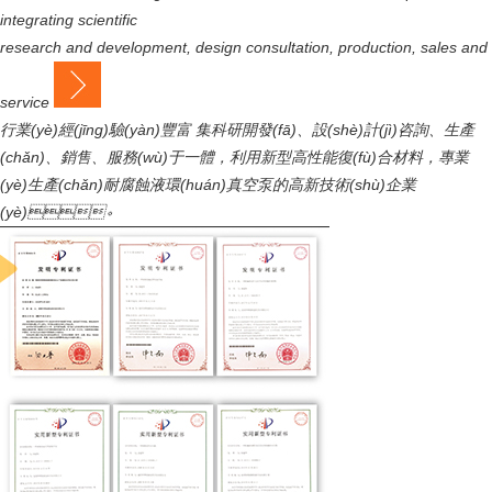
integrating scientific
research and development, design consultation, production, sales and
service
行業(yè)經(jīng)驗(yàn)豐富
集科研開發(fā)、設(shè)計(jì)咨詢、生產
(chǎn)、銷售、服務(wù)于一體，利用新型高性能復(fù)合材料，專業
(yè)生產(chǎn)耐腐蝕液環(huán)真空泵的高新技術(shù)企業
(yè)。