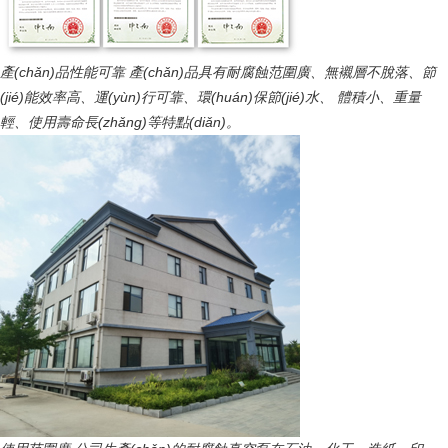
產(chǎn)品性能可靠
產(chǎn)品具有耐腐蝕范圍廣、無襯層不脫落、節
(jié)能效率高、運(yùn)行可靠、環(huán)保節(jié)水、 體積小、重量
輕、使用壽命長(zhǎng)等特點(diǎn)。