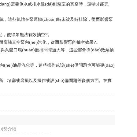
當(dāng)需要倒水或排水達(dá)到泵室的真空時，運輸才能完
èi)存氣，這些氣體在泵運轉(zhuǎn)時未被及時排除，從而影響泵
使得泵無法有效抽空?。
腐蝕真空泵內(nèi)汽化，從而影響泵的抽空效果?。
泵體口環(huán)磨損間隙過大等，這些都會導(dǎo)致泵抽
(nèi)油品汽化等，這些操作或設(shè)備問題也可能導(dǎo)
過高、堵塞或磨損以及操作或設(shè)備問題等多個方面。在實
u)勢介紹