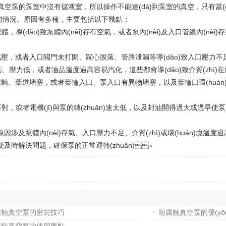
為耐腐蝕真空泵的泵室中沒有儲液室，所以操作不能達(dá)到泵室的真空，只有
樣的情況。原因有多種，主要包括以下幾點：
，導(dǎo)致泵體內(nèi)存有空氣，或者泵內(nèi)及入口管線內(n
，或者入口閥門未打開、閥心脫落、管路泄漏等導(dǎo)致入口壓力不足，
壓力低，或者油品溫度過高容易汽化，這些都會導(dǎo)致介質(zhì)在耐
道堵塞，或者葉輪入口、泵入口有異物堵塞，以及葉輪口環(huán)與
不對，或者電機(jī)與泵的轉(zhuǎn)速太低，以及封油開得過大或過早使泵內
涉及泵體內(nèi)存氣、入口壓力不足、介質(zhì)或環(huán)境溫度
，以便及時解決問題，確保泵的正常運轉(zhuǎn)。
腐蝕真空泵的密封技巧
耐腐蝕真空泵的優(yō