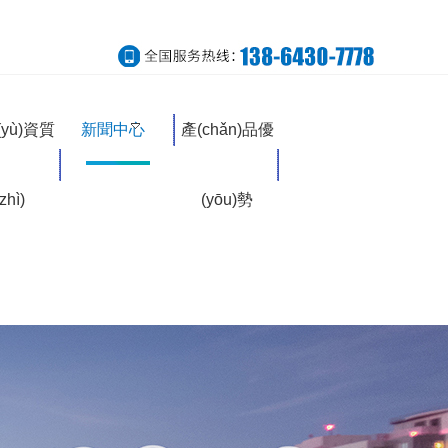
yù)資質
新聞中心
產(chǎn)品優
zhì)
(yōu)勢