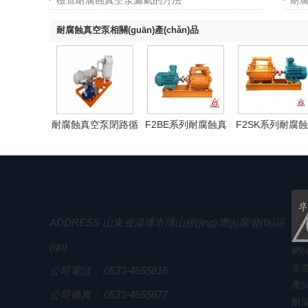
檢查耐腐蝕真空泵漏氣的方法
耐
耐腐蝕真空泵相關(guān)產(chǎn)品
耐腐蝕真空泵閉路循
F2BE系列耐腐蝕真
F2SK系列耐腐
環(huán)系統(tǒng)
空泵
空泵
ADDRESS
山東省淄博市博山經(jīng)濟(jì)開發(fā)區
(qū)
網(
走進
公司電話：
0533-4655816
產(
公司傳真：
0533-4655877
耐