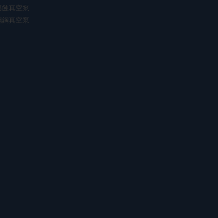
腐蝕真空泵
璃鋼真空泵