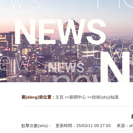
當(dāng)前位置 :
主頁
>>
新聞中心
>>
技術(shù)知識
點擊次數(shù)：
更新時間：25/03/11 09:27:03 來源：
s